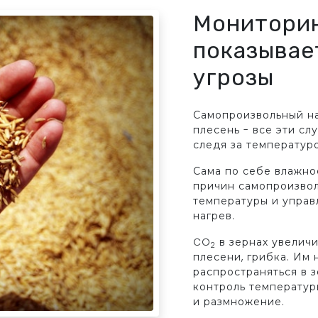
Мониторин
показывае
угрозы
Самопроизвольный на
плесень - все эти сл
следя за температур
Сама по себе влажнос
причин самопроизвол
температуры и управ
нагрев.
CO
в зернах увеличи
2
плесени, грибка. Им 
распространяться в 
контроль температур
и размножение.