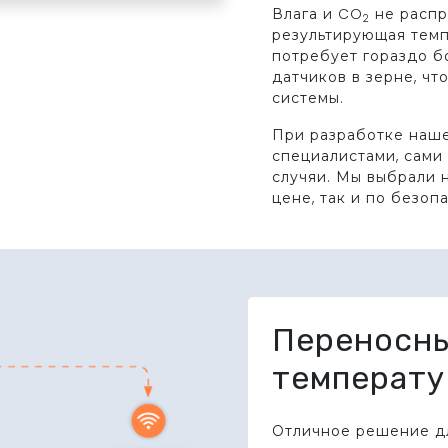
Влага и CO
не распр
2
результирующая темп
потребует гораздо б
датчиков в зерне, чт
системы.
При разработке наше
специалистами, сами
случяи. Мы выбрали 
цене, так и по безоп
Переносн
температу
Отличное решение дл