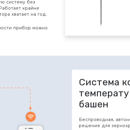
ую систему без
 Работает крайне
ора хватает на год.
ности прибор можно
Система к
температу
башен
Беспроводная, автон
решение для зернох