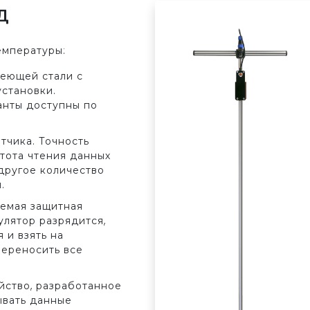
д
емпературы:
веющей стали с
становки.
ианты доступны по
тчика. Точность
стота чтения данных
 другое количество
.
емая защитная
улятор разрядится,
 и взять на
переносить все
йство, разработанное
ывать данные